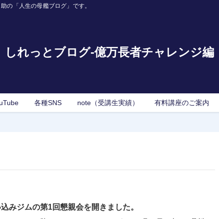
ロ助の「人生の母艦ブログ」です。
しれっとブログ-億万長者チャレンジ編
uTube
各種SNS
note（受講生実績）
有料講座のご案内
い込みジムの第1回懇親会を開きました。