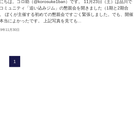
にちは。コロ助（@korosuke1ban）です。 11月23日（土）は品川で
コミュニティ「追い込みジム」の懇親会を開きました（1期と2期合
。 ぼくが主催する初めての懇親会ですごく緊張しました。でも、開催
本当によかったです。 上記写真を見ても...
19年11月30日
1