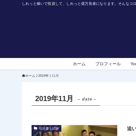
しれっと稼いで投資して、しれっと億万長者になります。そんなコ
ホーム
プロフィール
Yo
ホーム
2019年
11月
2019年11月
– date –
追
司法書士試験