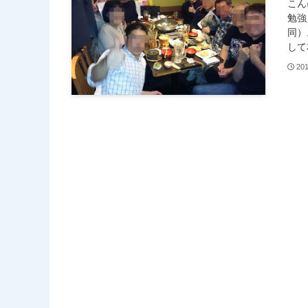
こん
勉強
同）
して
20