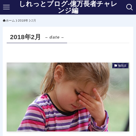
しれっとブログ-億万長者チャレ
ンジ編
ホーム
2018年
2月
2018年2月
– date –
勉強法