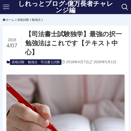
しれっとブログ-億万長者チャレ
ンジ編
ホーム
資格試験
勉強法
【司法書士試験独学】最強の択一
2018
勉強法はこれです【テキスト中
4/07
心】
2018年4月7日
2026年5月1日
資格試験
勉強法
司法書士試験